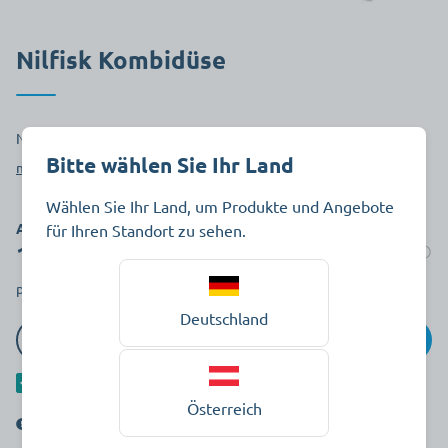
Nilfisk Kombidüse
Nilfisk Kombidüse
Bitte wählen Sie Ihr Land
mehr anzeigen
Wählen Sie Ihr Land, um Produkte und Angebote
Art.-Nr. 810808
für Ihren Standort zu sehen.
17,59 €
Auf Lager
pro Stück zzgl. MwSt.
Deutschland
In den Warenkorb
Als separaten Artikel hinzufügen
Österreich
Dieser Artikel wird verkauft durch die WiBU PflegePlus GmbH.