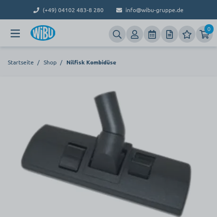
(+49) 04102 483-8 280
info@wibu-gruppe.de
0
Startseite
/
Shop
/
Nilfisk Kombidüse