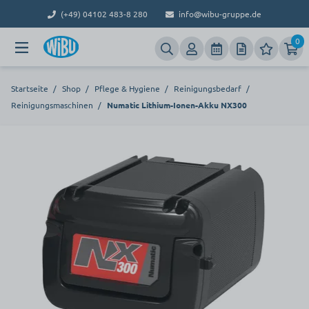
(+49) 04102 483-8 280
info@wibu-gruppe.de
0
Startseite
/
Shop
/
Pflege & Hygiene
/
Reinigungsbedarf
/
Reinigungsmaschinen
/
Numatic Lithium-Ionen-Akku NX300