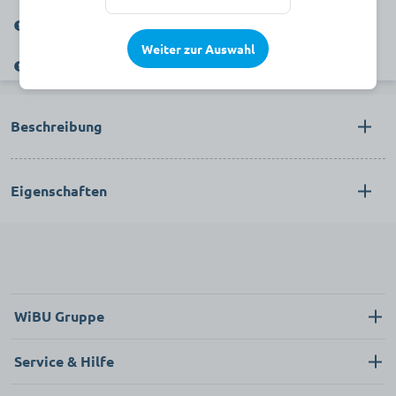
Dieser Artikel wird verkauft durch die WiBU PflegePlus GmbH.
Weiter zur Auswahl
Verkauf nur an gewerbliche Kunden. Kein Verkauf an Privatkunden.
Beschreibung
Eigenschaften
WiBU Gruppe
Über uns
Service & Hilfe
Karriere