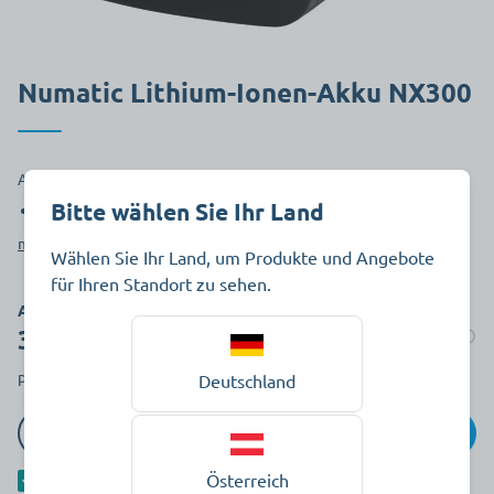
Numatic Lithium-Ionen-Akku NX300
Akku NX300 für Numatic Reinigungsmaschinen
Bitte wählen Sie Ihr Land
Leistungsstark und langlebig
mehr anzeigen
Wählen Sie Ihr Land, um Produkte und Angebote
für Ihren Standort zu sehen.
Art.-Nr. 812657
395,00 €
Auf Lager
pro Stück zzgl. MwSt.
Deutschland
In den Warenkorb
Österreich
Als separaten Artikel hinzufügen