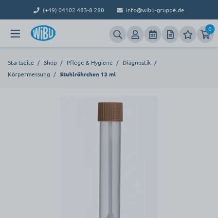
(+49) 04102 483-8 280
info@wibu-gruppe.de
0
Startseite
/
Shop
/
Pflege & Hygiene
/
Diagnostik
/
Körpermessung
/
Stuhlröhrchen 13 ml