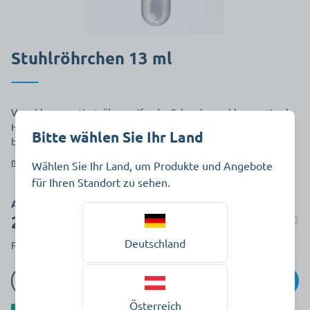
Stuhlröhrchen 13 ml
Verschluss montiert, übergreifender Schraubverschluss, optimale
Hygiene beim Öffnen, zuverlässig dicht, weitmündiger Löffel für
Bitte wählen Sie Ihr Land
bohnengroße Proben.
mehr anzeigen
Wählen Sie Ihr Land, um Produkte und Angebote
für Ihren Standort zu sehen.
Art.-Nr. J801409
215,90 €
Auf Lager
Deutschland
Packung à 1000 Stück zzgl. MwSt.
In den Warenkorb
Österreich