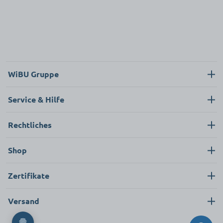
WiBU Gruppe
Über uns
Service & Hilfe
Karriere
Kontakt
Rechtliches
News
Neukunde
Impressum
Shop
FAQ
Datenschutz
Pflege & Hygiene
Zertifikate
AGB
Bekleidung & Textilien
Versand
Ersatzteile