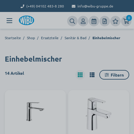
(+49) 04102 483-8 280
info@wibu-gruppe.de
0
Startseite
/
Shop
/
Ersatzteile
/
Sanitär & Bad
/
Einhebelmischer
Einhebelmischer
14 Artikel
Filtern