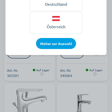
Deutschland
ISSO
€€€ISSO
Spültischeinhebelmischer
Wannenfülleinhebelmischer
Österreich
82,90 €
90,90 €
pro Stück zzgl. MwSt.
pro Stück zzgl. MwSt.
Weiter zur Auswahl
Art.-Nr.
Auf Lager
Art.-Nr.
Auf Lager
365501
345064